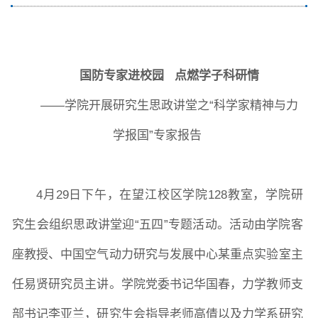
院长致词
学院简介
现任领导
各系介绍
国防专家进校园
点燃学子科研情
院党委
院行政
院工会
教授委员会
——学院开展研究生思政讲堂之“科学家精神与力
学报国”专家报告
教学科研岗
行政管理岗
教学思政岗
实验教辅岗
4月29日下午，在望江校区学院128教室，学院研
本科教育
研究生教育
继续教育
究生会组织思政讲堂迎“五四”专题活动。活动由学院客
座教授、中国空气动力研究与发展中心某重点实验室主
科研概况
学术动态
科研平台
科研办事流程
任易贤研究员主讲。学院党委书记华国春，力学教师支
部书记李亚兰，研究生会指导老师高倩以及力学系研究