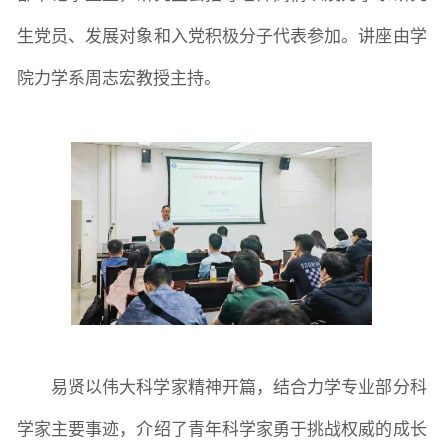
学生活动
创业就业
奖助学金
生党员、发展对象和入党积极分子代表参加。讲座由学
院力学系周志宏教授主持。
常用办公电话
办事流程
材料下载
易贤以伟大科学家精神开篇，结合力学专业部分科
学家主要事迹，介绍了青年科学家勇于挑战权威的成长