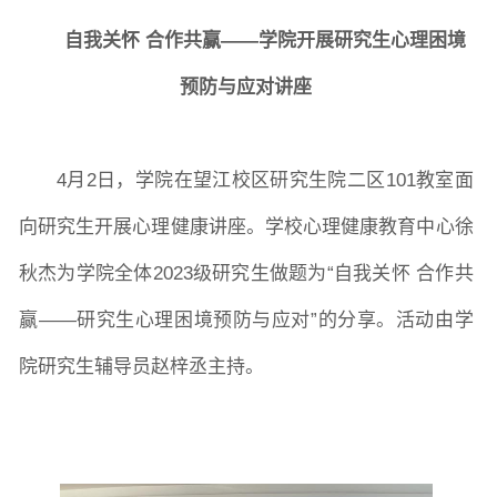
自我关怀 合作共赢——学院开展研究生心理困境
院党委
院行政
院工会
教授委员会
预防与应对讲座
教学科研岗
行政管理岗
教学思政岗
实验教辅岗
4月2日，学院在望江校区研究生院二区101教室面
向研究生开展心理健康讲座。学校心理健康教育中心徐
本科教育
研究生教育
继续教育
秋杰为学院全体2023级研究生做题为“自我关怀 合作共
赢——研究生心理困境预防与应对”的分享。活动由学
院研究生辅导员赵梓丞主持。
科研概况
学术动态
科研平台
科研办事流程
学生活动
创业就业
奖助学金