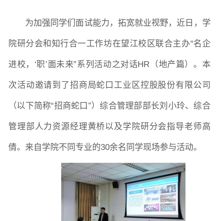
为加强同学们面试能力，拓宽就业视野，
近
日，学
院长致词
学院简介
现任领导
各系介绍
院研分会和知行合一工作坊在望江校区联合主办
“名企
进校，‘职’面未来”系列活动之对话HR（地产篇）。本
院党委
院行政
院工会
教授委员会
次活动邀请到了招商局蛇口工业区控股股份有限公司
（以下简称“招商蛇口”）综合管理部部长刘小玲、综合
教学科研岗
行政管理岗
教学思政岗
实验教辅岗
管理部人力资源经理黄桥以及学院研分会指导老师高
倩。来自学院不同专业的30余名同学现场参与活动。
本科教育
研究生教育
继续教育
科研概况
学术动态
科研平台
科研办事流程