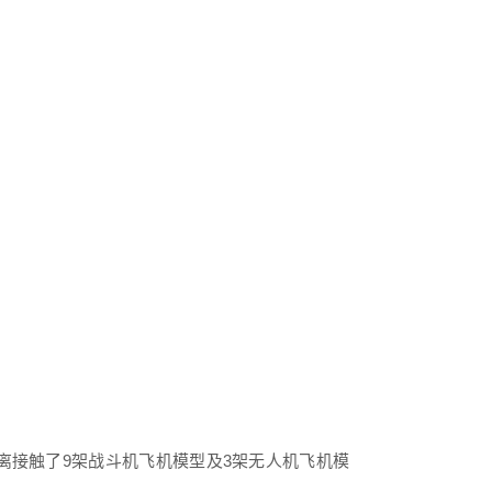
离接触了
9架战斗机飞机模型及3架无人机飞机模