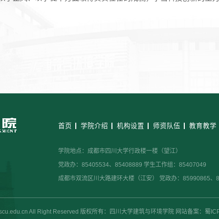
首页
学院介绍
机构设置
师资队伍
教育教学
学院地点：成都市四川大学行政楼一楼（望江）
党政办：85405534、85408889 学生工作组：85407049
成都市双流区川大路建环大楼（江安） 党政办：85990865、859
cem.scu.edu.cn All Right Reserved 版权所有：四川大学建筑与环境学院 网站备案：蜀I