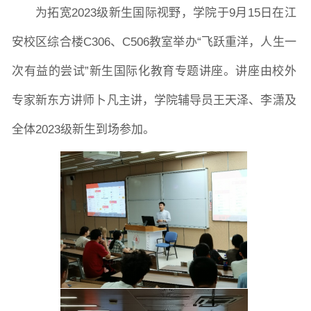
为拓宽
2023级新生国际视野，学院于9月15日在江
安校区综合楼C306、C506教室举办“飞跃重洋，人生一
院党委
院行政
院工会
教授委员会
次有益的尝试”新生国际化教育专题讲座。讲座由校外
专家新东方讲师卜凡主讲，学院辅导员王天泽、李潇及
教学科研岗
行政管理岗
教学思政岗
实验教辅岗
全体2023级新生到场参加。
本科教育
研究生教育
继续教育
科研概况
学术动态
科研平台
科研办事流程
学生活动
创业就业
奖助学金