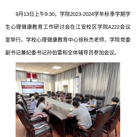
9月13日上午9:30，
学院
2023-2024学年秋季学期学
院党委
院行政
院工会
教授委员会
生心理健康教育工作研讨会在江安校区
学院
A222会议
室举行。学校心理健康教育中心徐秋杰老师、学院党委
教学科研岗
行政管理岗
教学思政岗
实验教辅岗
副书记兼纪委书记孙伯雷和全体辅导员参加会议。
本科教育
研究生教育
继续教育
科研概况
学术动态
科研平台
科研办事流程
学生活动
创业就业
奖助学金