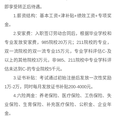
即享受转正后待遇。
1.薪资结构：基本工资+津补贴+绩效工资+专项奖
金。
图片新闻
2.安家费：入职签订劳动合同后，根据毕业学校和
专业发放安家费，985院校20万元；211院校的专业，
双一流院校的双一流专业15万元，专业学科评估C-及
院长致词
学院简介
现任领导
各系介绍
以上的其他院校3万元，非985、211院校中专业学科评
估未达到C-的专业院校5千元。
院党委
院行政
院工会
教授委员会
3.证书补贴：考试通过初始注册后发放一次性奖励
1万-2万，同时每月发放证书补贴200-4000元。
4.六险两金：养老保险、医疗保险、工伤保险、失
教学科研岗
行政管理岗
教学思政岗
实验教辅岗
业保险、生育保险、补充医疗保险、公积金、企业年
金。