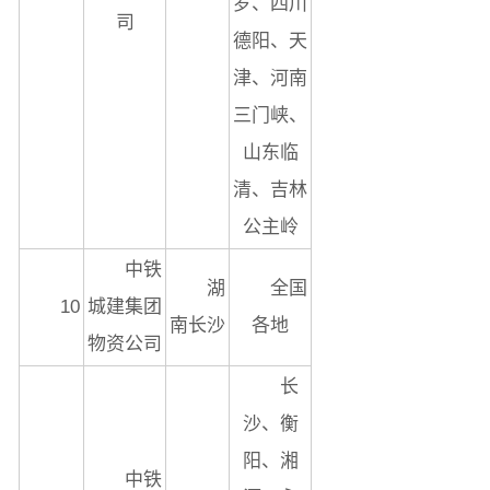
罗、四川
司
德阳、天
津、河南
三门峡、
山东临
清、吉林
公主岭
中铁
湖
全国
10
城建集团
南长沙
各地
物资公司
长
沙、衡
阳、湘
中铁