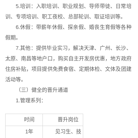
5.培训：入职培训、职业规划、导师带徒、日常培
本科教育
研究生教育
继续教育
训、专项培训、职工夜校、总部轮训、取证培训等。
6.休假：带薪年休假、探亲假、婚丧生育假等各种
科研概况
学术动态
科研平台
科研办事流程
假期。
7.其他：提供毕业实习，解决天津、广州、长沙、
太原、南昌等地户口，购买自主开发房优惠，地方政府
学生活动
创业就业
奖助学金
住房补贴，项目提供免费食宿、定期体检、文体及团建
活动等。
常用办公电话
办事流程
材料下载
（三）健全的晋升通道
1.管理系列：
时间
晋升岗位
1年
见习生、技