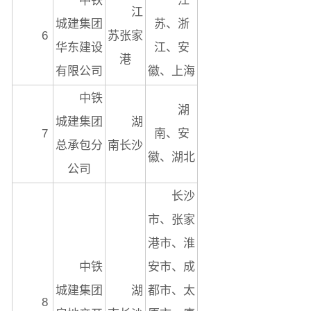
中铁
江
江
城建集团
苏、浙
6
苏张家
华东建设
江、安
港
有限公司
徽、上海
中铁
湖
城建集团
湖
7
南、安
总承包分
南长沙
徽、湖北
公司
长沙
市、张家
港市、淮
中铁
安市、成
城建集团
湖
都市、太
8