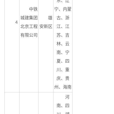
东、辽
中铁
宁、内蒙
城建集团
雄
古、浙
4
北京工程
安新区
江、江
有限公司
苏、吉
林、云
南、宁
夏、四
川、重
庆、贵
州、海南
河
南、四