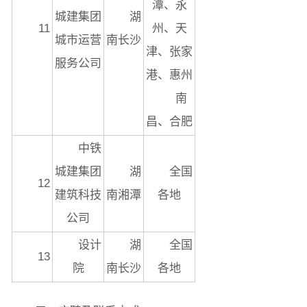
潭、永
城建集团
湖
11
州、天
城市运营
南长沙
津、张家
服务公司
港、惠州
南
昌、合肥
中铁
城建集团
湖
全国
12
建筑科技
南湘潭
各地
公司
设计
湖
全国
13
院
南长沙
各地