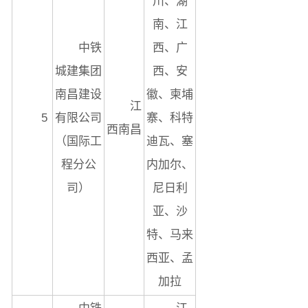
川、湖
南、江
中铁
西、广
城建集团
西、安
南昌建设
徽、柬埔
江
5
有限公司
寨、科特
西南昌
（国际工
迪瓦、塞
程分公
内加尔、
司）
尼日利
亚、沙
特、马来
西亚、孟
加拉