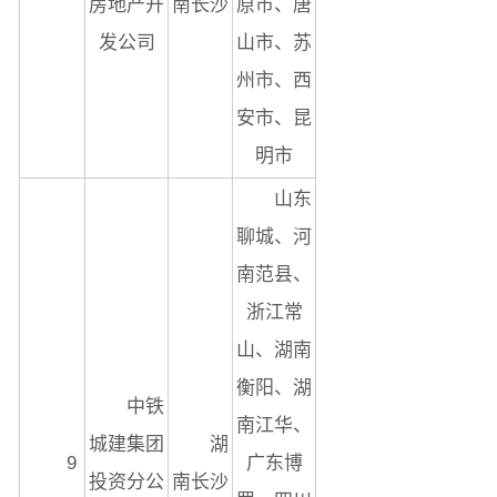
房地产开
南长沙
原市、唐
发公司
山市、苏
州市、西
安市、昆
明市
山东
聊城、河
南范县、
浙江常
山、湖南
衡阳、湖
中铁
南江华、
城建集团
湖
9
广东博
投资分公
南长沙