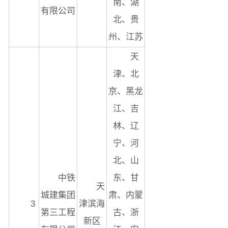
南、湖
有限公司
北、贵
州、江苏
天
津、北
京、黑龙
江、吉
林、辽
宁、河
北、山
中铁
东、甘
天
城建集团
肃、内蒙
3
津滨海
第三工程
古、浙
新区