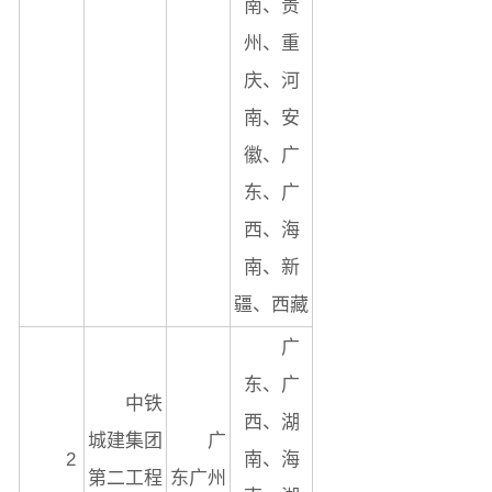
南、贵
州、重
庆、河
南、安
徽、广
东、广
西、海
南、新
疆、西藏
广
东、广
中铁
西、湖
城建集团
广
2
南、海
第二工程
东广州