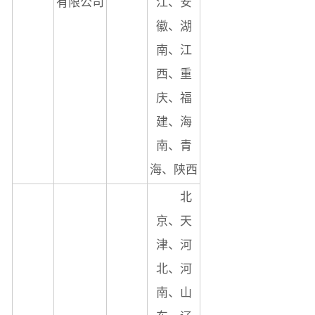
有限公司
江、安
徽、湖
南、江
西、重
庆、福
建、海
南、青
海、陕西
北
京、天
津、河
北、河
南、山