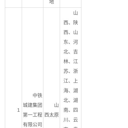
地
山
西、陕
西、山
东、河
北、吉
林、江
苏、浙
江、上
海、湖
中铁
北、湖
城建集团
山
1
南、四
第一工程
西太原
川、云
有限公司