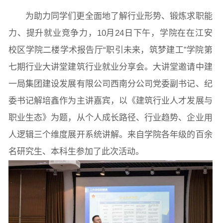
为助力同学们更全面地了解行业形势、锻炼求职能
院党委
院行政
院工会
教授委员会
力、提升就业竞争力，10月24日下午，学院在在江安
校区学院二楼学术报告厅“职引未来，筑梦建工”学院第
七期行业大讲堂建筑行业就业分享会。大讲堂邀请中建
教学科研岗
行政管理岗
教学思政岗
实验教辅岗
一局集团建设发展有限公司西南分公司党委副书记、纪
委书记解培鑫作为主讲嘉宾，以《建筑行业人才发展与
本科教育
研究生教育
继续教育
职业生态》为题，从个人成长路径、行业趋势、企业用
人逻辑三个维度展开系统讲解。来自学院各年级的百余
名研究生、本科生参加了此次活动。
科研概况
学术动态
科研平台
科研办事流程
学生活动
创业就业
奖助学金