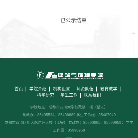
教学科研岗
行政管理岗
教学思政岗
实验教辅岗
已公示结束
本科教育
研究生教育
继续教育
科研概况
学术动态
科研平台
科研办事流程
学生活动
创业就业
奖助学金
首页
学院介绍
机构设置
师资队伍
教育教学
科学研究
学生工作
联系我们
学院地点：成都市四川大学行政楼一楼（望江）
常用办公电话
办事流程
材料下载
党政办：85405534、85408889 学生工作组：85407049
成都市双流区川大路建环大楼（江安） 党政办：85990865、85999959； 学生
工作组：85990968