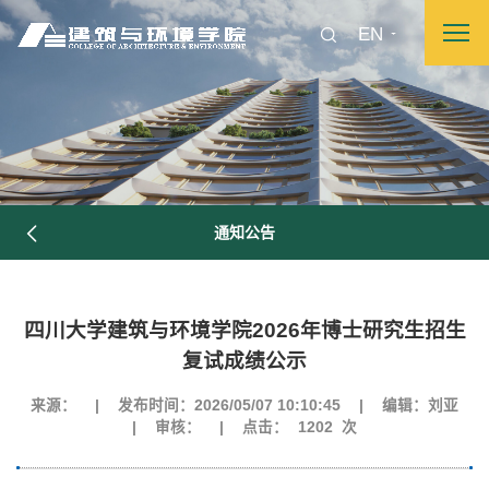
EN
图片新闻
通知公告
院长致词
学院简介
现任领导
各系介绍
四川大学建筑与环境学院2026年博士研究生招生
复试成绩公示
院党委
院行政
院工会
教授委员会
来源：
|
发布时间：2026/05/07 10:10:45
|
编辑：刘亚
|
审核：
|
点击：
1202
次