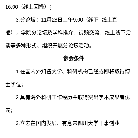
16:00（线上回播）；
3.
分论坛：11月2
8
日上午9:00（线下+线上直
科研概况
学术动态
科研平台
科研办事流程
播），学院分论坛及学科推介、视频交流、线上线下洽
谈等多种形式、组织开展分论坛活动。
学生活动
创业就业
奖助学金
参会条件
1.在国内外知名大学、科研机构已经或即将取得博
常用办公电话
办事流程
材料下载
士学位；
2.具有海外科研工作经历并取得突出学术成果者优
先；
3.立志在国内发展、有意来四川大学干事创业。