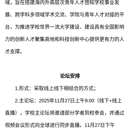
域，旨在搭建海内外高层次青年人才感知学校事业发
展、跨学科多领域学术交流、学院与青年人才对接的平
图片新闻
台，为推进学校世界一流大学建设、建设具有全国影响
力的创新人才聚集高地和科技创新中心提供更有力的人
院长致词
学院简介
现任领导
各系介绍
才支撑。
院党委
院行政
院工会
教授委员会
论坛安排
1.
形式：采取线上线下相结合的方式；
教学科研岗
行政管理岗
教学思政岗
实验教辅岗
2.
主论坛：
2025年
11月2
7
日上午9:00（线下+线上
直播），学校主论坛将邀请部分学者到校参会，并通过
视频会议形式向全球进行同步直播。11月2
7
日下午
本科教育
研究生教育
继续教育