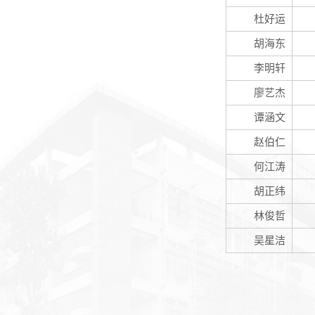
杜好运
胡海东
李明轩
廖艺杰
谭涵文
赵伯仁
何江涛
胡正纬
林俊哲
吴星洁