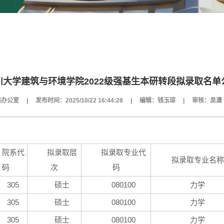
川大学建筑与环境学院2022级强基生本研转段拟录取名单
展办公室
|
发布时间：2025/10/22 16:44:28
|
编辑：钱玉琼
|
审核：吴潇
院系代
拟录取层
拟录取专业代
拟录取专业名称
码
次
码
305
硕士
080100
力学
305
硕士
080100
力学
305
硕士
080100
力学