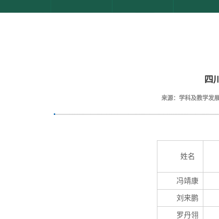
四
来源：学科及教学发
姓名
冯靖康
刘来鹏
罗丹翎