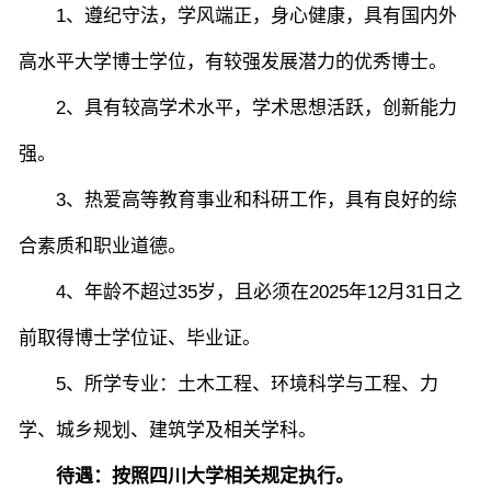
1、遵纪守法
，
学风端正，身心健康，具有国内外
学生活动
创业就业
奖助学金
高水平大学博士学位，有较强发展潜力的优秀博士
。
2、具有较高学术水平，学术思想活跃，创新能力
常用办公电话
办事流程
材料下载
强。
3
、热爱高等教育事业和科研工作，具有良好的综
合素质和职业道德。
4、
年龄不超过35岁，且必须在202
5
年
12
月
31
日之
前取得博士学位证、毕业证。
5
、
所学专业
：
土木
工程、
环境科学与工程、力
学、城乡规划、建筑学
及相关学科
。
待遇
：
按照四川大学相关规定执行。