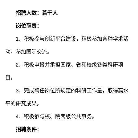
招
聘人数
：
若干人
院长致词
学院简介
现任领导
各系介绍
岗位职责：
1、积极参与创新平台建设，积极参加各种学术活
院党委
院行政
院工会
教授委员会
动，参加国际交流。
2、积极申报并承担国家、省和校级各类科研项
教学科研岗
行政管理岗
教学思政岗
实验教辅岗
目。
3、完成聘任岗位所规定的科研工作量，取得高水
本科教育
研究生教育
继续教育
平的研究成果。
4、积极参与校、院两级公共事务。
科研概况
学术动态
科研平台
科研办事流程
招聘条件：