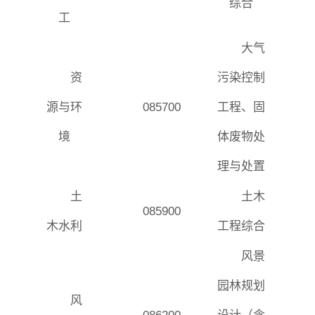
综合
工
大气
资
污染控制
源与环
085700
工程、固
境
体废物处
理与处置
土
土木
085900
木水利
工程综合
风景
园林规划
风