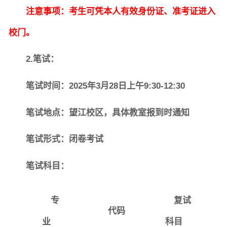
注意事项：考生可凭本人有效身份证、准考证进入
校门。
图片新闻
2.
笔试：
笔试时间：2025年3月28日上午9:30-12:30
院长致词
学院简介
现任领导
各系介绍
笔试地点：望江校区，具体教室报到时通知
笔试形式：闭卷考试
院党委
院行政
院工会
教授委员会
笔试科目：
教学科研岗
行政管理岗
教学思政岗
实验教辅岗
专
复试
代码
业
科目