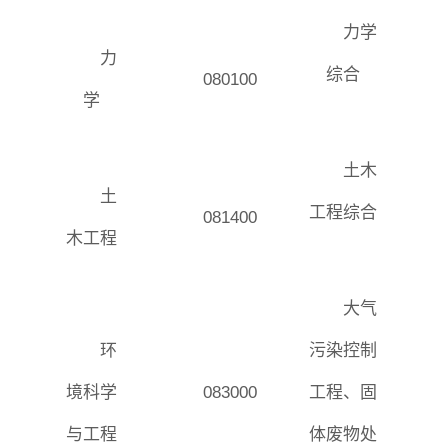
本科教育
研究生教育
继续教育
力学
力
综合
080100
科研概况
学术动态
科研平台
科研办事流程
学
土木
学生活动
创业就业
奖助学金
土
工程综合
081400
木工程
常用办公电话
办事流程
材料下载
大气
环
污染控制
境科学
083000
工程、固
与工程
体废物处