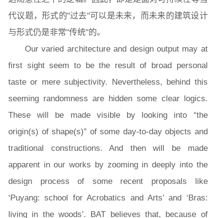
代议题，形式的"过去"可以是未来，而未来的建筑设计
学生活动
创业就业
奖助学金
与形式仍是非常"传统"的。
Our varied architecture and design output may at
常用办公电话
办事流程
材料下载
first sight seem to be the result of broad personal
taste or mere subjectivity. Nevertheless, behind this
seeming randomness are hidden some clear logics.
These will be made visible by looking into “the
origin(s) of shape(s)” of some day-to-day objects and
traditional constructions. And then will be made
apparent in our works by zooming in deeply into the
design process of some recent proposals like
‘Puyang: school for Acrobatics and Arts’ and ‘Bras:
living in the woods’. BAT believes that, because of