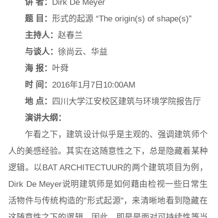
讲
者
：
Dirk De Meyer
院长致词
学院简介
现任领导
各系介绍
题
目：
形式的起源 “The origin(s) of shape(s)”
主持人
：
赵春兰
与谈人
：
徐尚云、华益
院党委
院行政
院工会
教授委员会
海
报
：
叶舜
时
间
：
2016年1月7日10:00AM
地
点
：
四川大学江安校区建筑与环境学院报告厅
教学科研岗
行政管理岗
教学思政岗
实验教辅岗
演讲大纲：
乍看之下，建筑设计似乎是主观的、强调建筑师个
本科教育
研究生教育
继续教育
人的美感经验。其实在这随意性之下，总是隐藏着某种
逻辑。以BAT ARCHITECTUUR的两个建筑项目为例，
Dirk De Meyer说明建筑师是如何藉由检视一些日常生
科研概况
学术动态
科研平台
科研办事流程
活物件与传统构造的"形式起源"，来清晰地看到隐藏在
这随意性之下的逻辑。因此，即是是面对可持续性等当