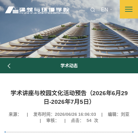
EN
学术动态
图片新闻
学术讲座与校园文化活动预告（2026年6月29
院长致词
学院简介
现任领导
各系介绍
日-2026年7月5日）
来源：
|
发布时间：2026/06/26 16:06:03
|
编辑：刘亚
|
审核：
|
点击：
54
次
院党委
院行政
院工会
教授委员会