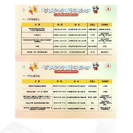
教学科研岗
行政管理岗
教学思政岗
实验教辅岗
本科教育
研究生教育
继续教育
科研概况
学术动态
科研平台
科研办事流程
学生活动
创业就业
奖助学金
常用办公电话
办事流程
材料下载