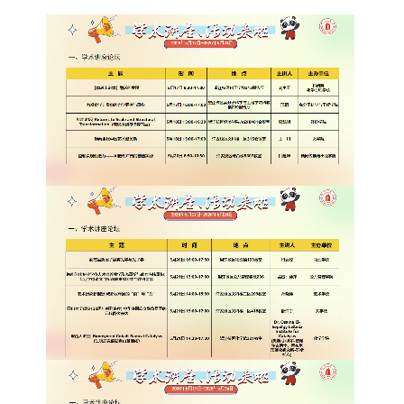
院长致词
学院简介
现任领导
各系介绍
院党委
院行政
院工会
教授委员会
教学科研岗
行政管理岗
教学思政岗
实验教辅岗
本科教育
研究生教育
继续教育
科研概况
学术动态
科研平台
科研办事流程