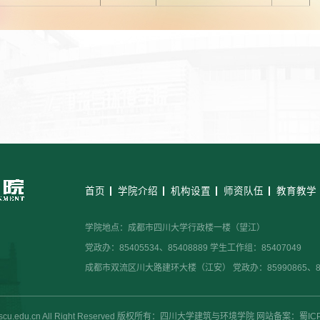
首页
学院介绍
机构设置
师资队伍
教育教学
学院地点：成都市四川大学行政楼一楼（望江）
党政办：85405534、85408889 学生工作组：85407049
成都市双流区川大路建环大楼（江安） 党政办：85990865、859
cem.scu.edu.cn All Right Reserved 版权所有：四川大学建筑与环境学院 网站备案：蜀I