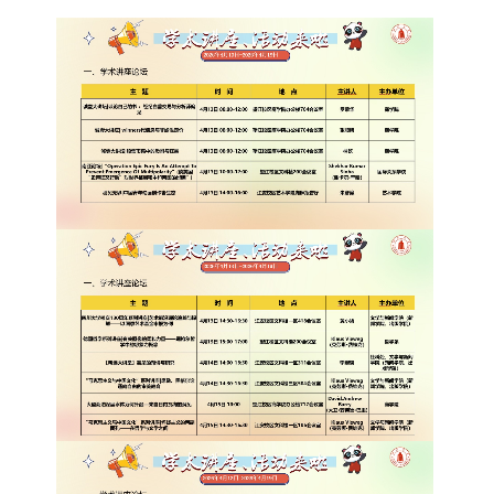
院党委
院行政
院工会
教授委员会
教学科研岗
行政管理岗
教学思政岗
实验教辅岗
本科教育
研究生教育
继续教育
科研概况
学术动态
科研平台
科研办事流程
学生活动
创业就业
奖助学金