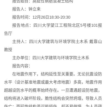
报告题目：高延性钢筋混凝土结构
报告人：钟立来
院党委
院行政
院工会
教授委员会
报告时间：12月26日18:30-20:30
报告地点：四川大学望江工程院北区5号楼101报
教学科研岗
行政管理岗
教学思政岗
实验教辅岗
告厅
主持人：四川大学建筑与环境学院土木系 戴靠山
教授
本科教育
研究生教育
继续教育
主办单位：四川大学建筑与环境学院土木系
报告内容：
科研概况
学术动态
科研平台
科研办事流程
在地震作用下，结构延性至关重要。无论抗震设防
水平（设计基准地震或最大考虑地震）多高，地震作用
超越设防水平的概率始终存在。一旦遭遇超设防地震，
学生活动
创业就业
奖助学金
结构将进入破坏阶段。脆性结构会突然坍塌，导致人员
伤亡；而延性结构虽可能损伤，却不易倒塌，为人员疏