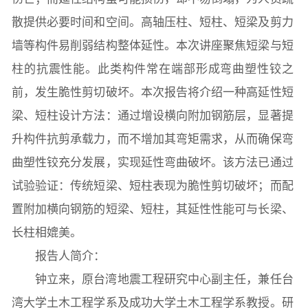
散提供必要时间和空间。高轴压柱、短柱、短梁及剪力
常用办公电话
办事流程
材料下载
墙等构件易削弱结构整体延性。本次讲座聚焦短梁与短
柱的抗震性能。此类构件常在端部形成弯曲塑性铰之
前，发生脆性剪切破坏。本次报告将介绍一种高延性短
梁、短柱设计方法：通过增设横向附加钢筋层，显著提
升构件抗剪承载力，而不增加其弯矩需求，从而确保弯
曲塑性铰充分发展，实现延性弯曲破坏。该方法已通过
试验验证：传统短梁、短柱表现为脆性剪切破坏；而配
置附加横向钢筋的短梁、短柱，其延性性能可与长梁、
长柱相媲美。
报告人简介：
钟立来，原台湾地震工程研究中心副主任，兼任台
湾大学土木工程学系及成功大学土木工程学系教授。研