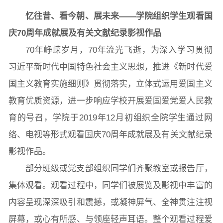
忆往昔、看今朝、展未来——学院组织学生观看国
庆7
0
周年成就展及有关文献纪录影视作品
图片新闻
70年峥嵘岁月，70年流光飞逝，为深入学习贯彻
习近平新时代中国特色社会主义思想，推进《新时代爱
国主义教育实施细则》贯彻落实，立体式运用爱国主义
院长致词
学院简介
现任领导
各系介绍
教育优质资源，进一步响应学校开展爱国爱党爱人民教
育的号召，学院于2019年12月初组织全院学生通过网
络、电视等形式观看国庆70周年成就展及有关文献纪录
院党委
院行政
院工会
教授委员会
影视作品。
部分班级或党支部组织同学们齐聚教室或报告厅，
教学科研岗
行政管理岗
教学思政岗
实验教辅岗
集体观看。观看过程中，同学们被展览及影视中丰富的
内容呈现深深吸引和震撼，或凝神屏气、全神贯注注视
屏幕，或心有所感、与领座轻声耳语。整个观看过程爱