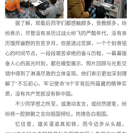
据了解，观看后同学们都感触颇多，受教颇多，纷
纷表示，尽管没有亲历过战火纷飞的严酷年代，没有亲
历饿殍遍野的穷苦岁月，但是透过荧屏，一个个刻骨铭
心的时间节点，一段段艰苦卓绝的奋斗历程，一幕幕振
奋人心的高光时刻，都在模型展示、照片回顾与光影交
错中得到了淋漓尽致的立体呈现。他们表示更加深刻理
解了“不忘初心、牢记使命”8个字背后所蕴藏的精神实
质，没有共产党就没有新中国。
不少同学感之所至，或激动发言，或欣然提笔，纷
纷将一腔肺腑之言向祖国倾吐，热情告白祖国。
忆往昔，雄关漫道真如铁，而今迈步从头越。