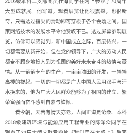
2016级本科二支部党员杜海同学在网上参观了70周年
大型成就展。他写道，观看展览让他很震撼，也很新
奇，只需透过指尖的滑动即可穿梭于各个会场之间，国
家网络技术的发展水平令他赞叹不已。透过屏幕参观展
览，仿佛可以感觉到，新中国成立之际，百废待兴，一
切都需要从新开始，但在党的领导下，广大的劳动人民
都奋不顾身地投入到为祖国的美好未来奋斗的热情与豪
情。从一辆辆卡车的生产，一亩亩油田的开发，一幢幢
高楼的拔起。一切的一切都是广大中国人民用双手与汗
水换来的，他为广大人民群众能够为了祖国的建立、繁
荣富强而奋斗感到自豪与钦佩。
看今朝，天若有情天亦老，人间正道是沧桑。本科
2018级建筑环境与能源应用工程专业的陈泽众同学在
观看了24集大型文献专题片《我们走在大路上》后表