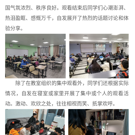
本科教育
研究生教育
继续教育
国气氛浓烈、秩序良好。观看结束后同学们心潮澎湃、
热泪盈眶、感慨万千，自发展开了热烈的话题讨论和体
科研概况
学术动态
科研平台
科研办事流程
验分享。
学生活动
创业就业
奖助学金
常用办公电话
办事流程
材料下载
除了在教室组织的集中观看外，同学们还根据实际
情况，自发在寝室或家里开展了集中或个人的观看活
动。激动、欢欣之处，往往相视而笑、扺掌欢呼。