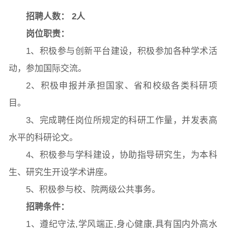
招聘人数：
2
人
岗位职责：
院党委
院行政
院工会
教授委员会
1、积极参与创新平台建设，积极参加各种学术活
动，参加国际交流。
2、积极申报并承担国家、省和校级各类科研项
教学科研岗
行政管理岗
教学思政岗
实验教辅岗
目。
3、完成聘任岗位所规定的科研工作量，并发表高
本科教育
研究生教育
继续教育
水平的科研论文。
4、积极参与学科建设，协助指导研究生，为本科
生、研究生开设学术讲座。
科研概况
学术动态
科研平台
科研办事流程
5、积极参与校、院两级公共事务。
招聘条件：
1、遵纪守法,学风端正,身心健康,具有国内外高水
学生活动
创业就业
奖助学金