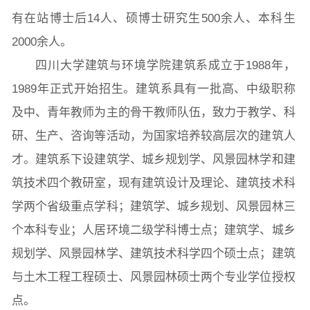
有在站博士后14人、硕博士研究生500余人、本科生
院党委
院行政
院工会
教授委员会
2000余人。
四川大学建筑与环境学院建筑系成立于1988年，
教学科研岗
行政管理岗
教学思政岗
实验教辅岗
1989年正式开始招生。建筑系具有一批高、中级职称
及中、青年教师为主的骨干教师队伍，致力于教学、科
研、生产、咨询等活动，为国家培养较高层次的建筑人
本科教育
研究生教育
继续教育
才。建筑系下设建筑学、城乡规划学、风景园林学和建
筑技术四个教研室，现有建筑设计及理论、建筑技术科
科研概况
学术动态
科研平台
科研办事流程
学两个省级重点学科；建筑学、城乡规划、风景园林三
个本科专业；人居环境二级学科博士点；建筑学、城乡
规划学、风景园林学、建筑技术科学四个硕士点；建筑
学生活动
创业就业
奖助学金
与土木工程工程硕士、风景园林硕士两个专业学位授权
点。