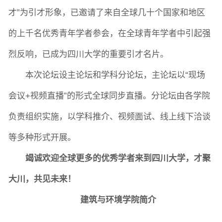
才”为引才形象，已邀请了来自全球几十个国家和地区
的上千名优秀青年学者参会，在全球青年学者中引起强
院长致词
学院简介
现任领导
各系介绍
烈反响，已成为四川大学的重要引才名片。
本次论坛设主论坛和学科分论坛，主论坛以“现场
院党委
院行政
院工会
教授委员会
会议+视频直播”的形式全球同步直播。分论坛由各学院
负责组织实施，以学科推介、视频面试、线上线下洽谈
教学科研岗
行政管理岗
教学思政岗
实验教辅岗
等多种形式开展。
竭诚欢迎全球更多的优秀学者来到四川大学，才聚
本科教育
研究生教育
继续教育
大川，共见未来！
建筑与环境学院简介
科研概况
学术动态
科研平台
科研办事流程