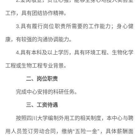
2.
爱岗敬业，责任心强，能够全身心地投入实验室
学生活动
创业就业
奖助学金
工作，具有团结协作精神。
3.
具有履行岗位职责所需要的工作能力；身心健
常用办公电话
办事流程
材料下载
康，有较强的沟通协调能力。
4.
具有
本科及以上学历
，具有环境工程
、生物化学
工程
或生物工程
专业背景。
二、
岗位职责
完成中心安排的科研任务。
三、
工资待遇
按照
四川大学编制外用工的
相关制度，
本
中心
与
聘
用人员签订劳动合同
，
缴纳
“
五险一金
”
，
具体
薪酬面