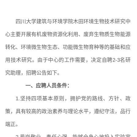
院长致词
学院简介
现任领导
各系介绍
四川大学建筑与环境学院木田环境
生物
技术研究中
心
主要开展有机废物资源化利用、废弃生物质生物能源
院党委
院行政
院工会
教授委员会
转化、环境微生物生态、功能微生物育种等的基础和应
用技术研究。由于
中心的工作需要，决定
自
聘
2-3
名研
教学科研岗
行政管理岗
教学思政岗
实验教辅岗
究助理，
招聘
公告如下。
一、
应聘人员条件：
本科教育
研究生教育
继续教育
1.
坚持四项基本原则，拥护党的路线、方针、政
策，具有较高的政治素养与理论水平，遵纪守法，品行
科研概况
学术动态
科研平台
科研办事流程
端正。