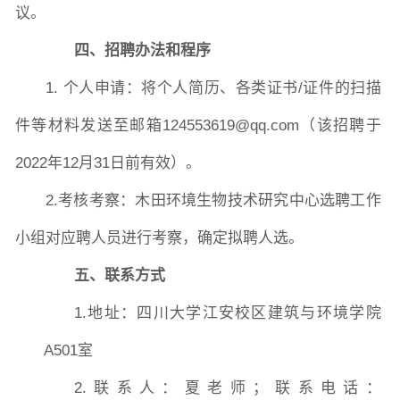
议。
四、
招聘办法和程序
1.
个人申请：将个人简历、各类证书
/
证件
的
扫描
件等材料发送至邮箱
124553619@
qq.com
（该招聘于
2022
年
12
月
31
日前有效）
。
2.
考核考察：木田环境生物技术研究中心选聘工作
小组对应聘人员进行考察，确定拟聘人选。
五、
联系方式
1.
地址：
四川大学江安校区建筑与环境学院
A501
室
2
.
联系人
：夏老师
；联系电话
：