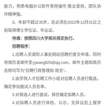
能力，熟悉电脑办公软件常用操作,敬业爱岗，团队协
常用办公电话
办事流程
材料下载
作精神强。
3、年龄不超过35岁，且必须在2022年12月31日之
前取得博士学位证、毕业证。
待遇
：
按照四川大学相关规定执行。
招聘程序
：
1.
应聘人员请到人事处网站招聘栏
提交申请，同时
将简历发邮件至
yjwang825@qq.com
，邮件主题和简历
名称均写为“应聘行政管理岗-姓名”。
2.由学院人才招聘工作小组对应聘人员进行甄选，
确定参加面试人员名单。
3.对候选人进行面试，择优确定拟聘人员。
4.对拟聘人员进行体检、公示，无异议后上报学