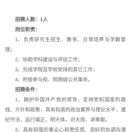
院党委
院行政
院工会
教授委员会
招
聘人数
：
1
人
岗位职责：
1、负责研究生招生、教务、日常培养与学籍管
教学科研岗
行政管理岗
教学思政岗
实验教辅岗
理；
2、协助学科建设与评估工作；
本科教育
研究生教育
继续教育
3、完成学院及学校安排的其它工作；
4、积极参与校、院两级公共事务。
招聘条件：
科研概况
学术动态
科研平台
科研办事流程
1、拥护中国共产党的领导，坚持党和国家的路
线、方针和政策，具有较高的政治素养与理论水平，遵
纪守法，品行端正，明大体，识大局，讲奉献。
学生活动
创业就业
奖助学金
2、具有较强的事业心和责任感、良好的协调沟通