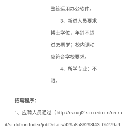
熟练运用办公软件。
3
、
新进人员要求
博士学位，年龄不超
过
35
周岁
；
校内调动
应符合学校要求。
4
、所学专业：不
限。
招聘程序
：
1
、
应聘人员通过
（
http://rsxxgl2.scu.edu.cn/recru
it/scdxfrontIndex/jobDetails/429a8b86298f43c0b279a9