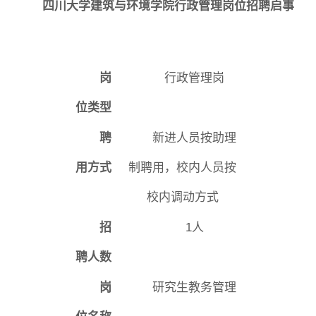
四川大学建筑与环境学院行政管理岗位招聘启事
图片新闻
岗
行政
管理
岗
位
类型
院长致词
学院简介
现任领导
各系介绍
聘
新进人员
按助理
用
方式
制聘用，校内人员按
院党委
院行政
院工会
教授委员会
校内调动方式
招
1
人
教学科研岗
行政管理岗
教学思政岗
实验教辅岗
聘人数
岗
研究生教务管理
本科教育
研究生教育
继续教育