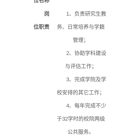
位名称
岗
1
、负责研究生教
科研概况
学术动态
科研平台
科研办事流程
位职责
务、日常培养与学籍
管理；
学生活动
创业就业
奖助学金
2
、协助学科建设
与评估工作；
常用办公电话
办事流程
材料下载
3
、完成学院及学
校安排的其它工作；
4
、每年完成不少
于
32
学时的校院两级
公共服务。