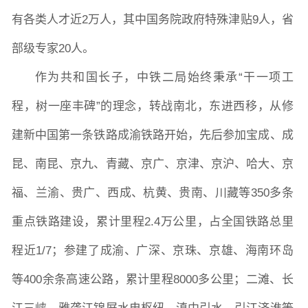
有各类人才近2万人，其中国务院政府特殊津贴9人，省
本科教育
研究生教育
继续教育
部级专家20人。
作为共和国长子，中铁二局始终秉承“干一项工
科研概况
学术动态
科研平台
科研办事流程
程，树一座丰碑”的理念，转战南北，东进西移，从修
建新中国第一条铁路成渝铁路开始，先后参加宝成、成
昆、南昆、京九、青藏、京广、京津、京沪、哈大、京
学生活动
创业就业
奖助学金
福、兰渝、贵广、西成、杭黄、贵南、川藏等350多条
重点铁路建设，累计里程2.4万公里，占全国铁路总里
常用办公电话
办事流程
材料下载
程近1/7；参建了成渝、广深、京珠、京雄、海南环岛
等400余条高速公路，累计里程8000多公里；二滩、长