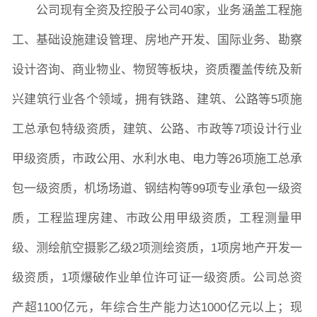
公司现有全资及控股子公司40家，业务涵盖工程施
工、基础设施建设管理、房地产开发、国际业务、勘察
设计咨询、商业物业、物贸等板块，资质覆盖传统及新
兴建筑行业各个领域，拥有铁路、建筑、公路等5项施
图片新闻
工总承包特级资质，建筑、公路、市政等7项设计行业
甲级资质，市政公用、水利水电、电力等26项施工总承
院长致词
学院简介
现任领导
各系介绍
包一级资质，机场场道、钢结构等99项专业承包一级资
质，工程监理房建、市政公用甲级资质，工程测量甲
院党委
院行政
院工会
教授委员会
级、测绘航空摄影乙级2项测绘资质，1项房地产开发一
级资质，1项爆破作业单位许可证一级资质。公司总资
教学科研岗
行政管理岗
教学思政岗
实验教辅岗
产超1100亿元，年综合生产能力达1000亿元以上；现