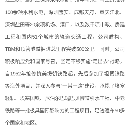
江三峡、雅砻江锦屏水电枢纽、滇中引水、引江济淮等
100余项水利水电，深圳宝安、成都天府、重庆江北、
深圳盐田等20余项机场、港口，以及数千项市政、房建
工程和国内51个城市的轨道交通工程，公司盾构、
TBM和顶管隧道掘进总里程突破500公里。同时，公司
积极响应党和国家号召，坚定不移实施“走出去”战略，
自1952年抢修抗美援朝铁路起，先后参加了坦赞铁路
等海外项目，并深入参与“一带一路”建设，承揽了埃塞
轻轨、埃塞国铁、尼泊尔巴瑞巴贝隧道引水工程、中老
铁路等一批极具国际影响力的工程项目，足迹遍布50多
个国家和地区。