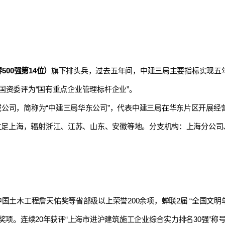
00强第14位）
旗下排头兵，过去五年间，中建三局主要指标实现五年
院国资委评为“国有重点企业管理标杆企业”。
公司，简称为“中建三局华东公司”，代表中建三局在华东片区开展经营
立足上海，辐射浙江、江苏、山东、安徽等地。分支机构：上海分公司
国土木工程詹天佑奖等省部级以上荣誉200余项，蝉联2届 “全国文明单
荣誉奖项。连续20年获评“上海市进沪建筑施工企业综合实力排名30强”