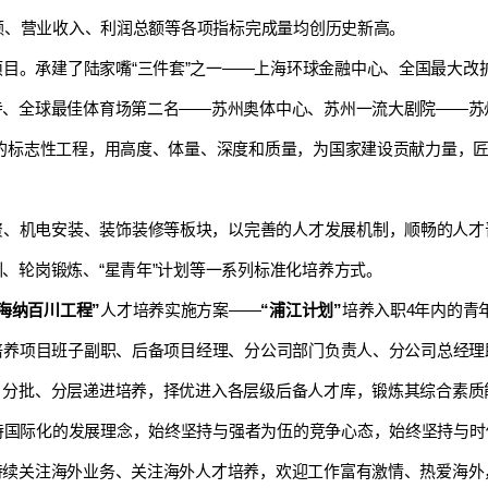
同额、营业收入、利润总额等各项指标完成量均创历史新高。
目。承建了陆家嘴“三件套”之一——上海环球金融中心、全国最大改
、全球最佳体育场第二名——苏州奥体中心、苏州一流大剧院——苏州
的标志性工程，
用高度、体量、深度
和
质量，为国家建设贡献力量，
资、机电安装、装饰装修等板块，以完善的人才发展机制，顺畅的人才
、轮岗锻炼、“星青年”计划等一系列标准化培养方式。
“海纳百川工程”
人才培养实施方案——
“浦江计划”
培养入职4年内的青
培养项目班子副职、后备项目经理、分公司部门负责人、分公司总经理
，分批、分层递进培养，择优进入各层级后备人才库，锻炼其综合素质
持国际化的发展理念，始终坚持与强者为伍的竞争心态，始终坚持与
持续关注海外业务、关注海外人才培养，欢迎工作富有激情、热爱海外