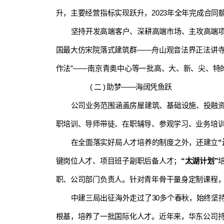
升，主要经营指标实现跃升，2023年全年完成合
坚持开发高端客户、深耕高端市场、主攻高端项
国最大仿宋院落式建筑群——舟山观音法界正法讲寺
作法”——南京青奥中心等一批高、大、新、尖、特
( 二 ) 助梦——海阔凭鱼跃
公司业务范围涵盖房屋建筑、基础设施、投融
职培训、导师带徒、在职辅导、参观学习、业务培训
在全面落实好局人才培养的制度之外，还建立
键岗位人才、项目班子副职后备人才；
“太湖计划”
职、公司部门负责人。针对青年骨干量身定制课程
中建三局出征海外走过了30多个春秋，始终坚
根基，培养了一批国际化人才。近年来，华东公司