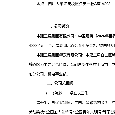
地点：四川大学江安校区江安一教A座 A203
一、公司简介
中建三局集团有限公司：中国建筑（2024年世界5
4000亿元平台，蝉联湖北百强企业第2位，被国务
中建三局集团华东有限公司：
中建三局直营区域
核心区
为主要经营区域，公司总部坐落在上海市，
包分公司、机电事业部。
二、公司关键词
( 一 ) 筑梦——卓立长三角
鲁班奖、国优奖16项，中国建筑钢结构金奖、中
劳动奖状”“全国工人先锋号”“全国青年文明号”等