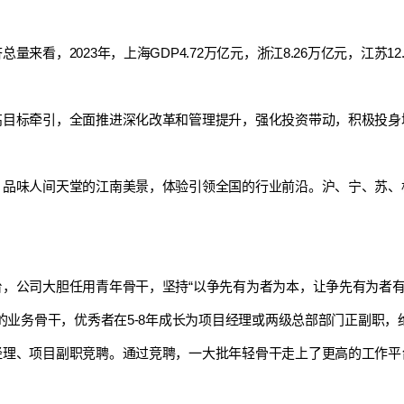
来看，2023年，上海GDP4.72万亿元，浙江8.26万亿元，江苏1
高目标牵引，全面推进深化改革和管理提升，强化投资带动，积极投身
，品味人间天堂的江南美景，体验引领全国的行业前沿。沪、宁、苏、
，公司大胆任用青年骨干，坚持“以争先有为者为本，让争先有为者有
部的业务骨干，优秀者在5-8年成长为项目经理或两级总部部门正副职
理、项目副职竞聘。通过竞聘，一大批年轻骨干走上了更高的工作平台