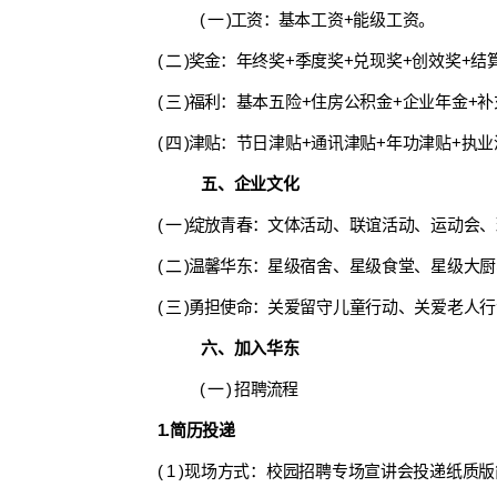
( 一 )工资：
基本工资+能级工资。
( 二 )奖金：
年终奖+季度奖+兑现奖+创效奖+结
( 三 )福利：
基本五险+住房公积金+企业年金+补
( 四 )津贴：
节日津贴+通讯津贴+年功津贴+执业
五、企业文化
( 一 )绽放青春：
文体活动、联谊活动、运动会、
( 二 )温馨华东：
星级宿舍、星级食堂、星级大厨
( 三 )勇担使命：
关爱留守儿童行动、关爱老人行
六、加入华东
( 一 ) 招聘流程
1.简历投递
( 1 )现场方式：校园招聘专场宣讲会投递纸质