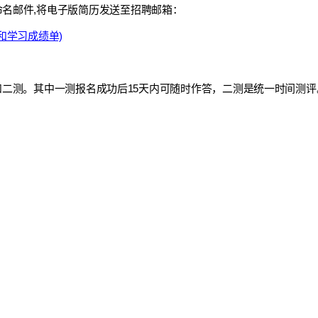
“学历”命名邮件,将电子版简历发送至招聘邮箱：
和学习成绩单)
二测。其中一测报名成功后15天内可随时作答，二测是统一时间测