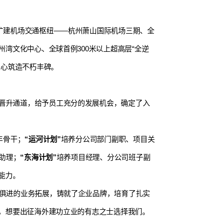
扩建机场交通枢纽——杭州萧山国际机场三期、全
湾文化中心、全球首例300米以上超高层“全逆
匠心筑造不朽丰碑。
晋升通道，给予员工充分的发展机会，确定了入
年骨干；
“运河计划”
培养分公司部门副职、项目关
助理；
“东海计划”
培养项目经理、分公司班子副
能力。
时俱进的业务拓展，铸就了企业品牌，培育了扎实
，想要出征海外建功立业的有志之士选择我们。