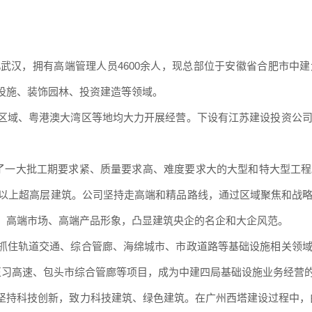
湖北武汉，拥有高端管理人员4600余人，现总部位于安徽省合肥市中
设施、装饰园林、投资建造等领域。
区域、粤
港澳大湾区等地均大力开展经营。下设有江苏建设投资公
成了一大批工期要求紧、质量要求高、难度要求大的大型和特大型工
0米以上超高层建筑。公司坚持走高端和精品路线，通过区域聚焦和战
、高端市场、高端产品形象，凸显建筑央企的名企和大企风范。
抓住轨道
交通、综合管廊、海绵城市、市政道路等基础设施相关领
正习高速、包头市综合管廊等项目，成为中建四局基础设施业务经营
坚持科技
创新，致力科技建筑、绿色建筑。在广州西塔建设过程中，