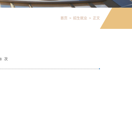
首页
>
招生就业
>
正文
8
次