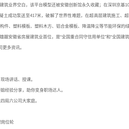
建筑业界空白，该平台模型还被安徽创新馆永久收藏；在深圳京基10
能混凝土成功泵送至417米，破解了世界性难题，在超高层建筑施工
C构件、塑料模板、塑料木方、铝合金模板、降温降尘等节能环保的
年雄踞安徽省房屋建筑业首位，是“全国重合同守信用单位”和“全国建筑
司更多资
讯。
，现场讲话、授课。
师姐经验分享，助你变身职场达人。
入四局六公司大家庭。
理岗位轮