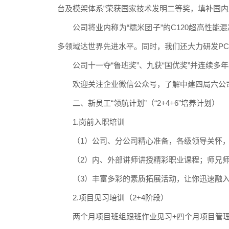
台及模架体系”荣获国家技术发明二等奖，填补国内
公司将业内称为“糯米团子
”的C120超高性
多领域达世界先进水平。同时，我们还大力研发P
公司十一夺“鲁班奖
”、九获“国优奖”并连续多
欢迎关注企业微信公众号，了解中建四局六公
二、新员工“领航计划
”（“2+4+6”培养计划）
1.岗前入职培训
（
1）公司、分公司精心准备，各级领导关怀
（
2）内、外部讲师讲授精彩职业课程；师兄
（
3）丰富多彩的素质拓展活动，让你迅速融
2.项目见习培训（2+4阶段）
两个月项目班组跟班作业见习
+四个月项目管