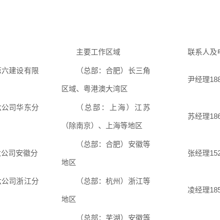
主要工作区域
联系人及
第六建设有限
（总部：合肥）
长三角
尹经理188
区域、粤港澳大湾区
六公司华东分
（总部：上海）江苏
苏经理186
（除南京）、上海等地区
（总部：合肥）
安徽等
六公司安徽分
张经理152
地区
六公司浙江分
（总部：杭州）浙江等
凌经理185
地区
（总部：芜湖）安徽等