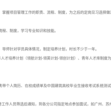
，掌握项目管
理工作的职责、流程、制度，为之后的定岗见习选择做
流程、制度，学习专业知识和技能。
，导师针
对学员具体情况，制定培养计划，时长不少于一年。
年人才培养计划（领航计划-领英计划-领创计划）、青年人才库制度
应携带个人简历、在校成绩单及中国建筑高校毕业生接收考试系统测
，待工作人员筛选后通知，到各分公司指定地点参加面试，如广州、苏