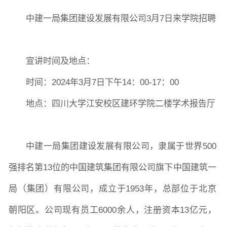
中建一局集团建设发展有限公司
3
月7日来学院招聘
宣讲时间及地点：
时间：
2024年3月7日
下
午14：00-17：00
地点：四川大学江安校区建环学院二楼学术报告厅
图片新闻
中建一局集团建设发展有限公司，隶属于世界
500
院长致词
学院简介
现任领导
各系介绍
强排名第13位的中国建筑集团有限公司旗下中国建筑一
局（集团）有限公司，成立于1953年，总部位于北京
朝阳区。公司现有员工6000余人，注册资本13亿元，
院党委
院行政
院工会
教授委员会