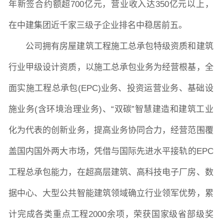
年新签合约额超700亿元，营业收入达350亿元以上，
在中建集团近千家三级子企业排名中稳居前五。
教学科研岗
行政管理岗
教学思政岗
实验教辅岗
公司拥有房屋建筑工程施工总承包特级资质和建筑
行业甲级设计资质，以施工总承包业务为经营根基，全
本科教育
研究生教育
继续教育
面实施工程总承包
(EPC)业务、投资运营业务、基础设
施业务(含环境治理业务)、“双碳”智慧建造和建筑工业
科研概况
学术动态
科研平台
科研办事流程
化为代表的创新业务，提高业务协同合力，经营范围覆
盖国内国外两大市场，凭借与国际先进水平接轨的EPC
学生活动
创业就业
奖助学金
工程总承包能力，在超高层建筑、高科技电子厂房、数
据中心、大型公共智能建筑领域确立行业领军优势，累
常用办公电话
办事流程
材料下载
计完成各类重点工程2000余项，荣获国家级省部级奖