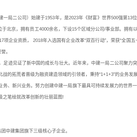
建一局二公司）始建于
1953年，是2023年《财富》世界500强
位于北京，拥有员工4000余名，下设15个区域分公司/事业部。拥
项企业资质， 2018年入选国有企业改革“双百行动”，荣获“全国五
荣誉。
北，足迹见证了新中国的成长与壮大。近年来，中建一局二公司聚力
的拓荒者晋级为融资建造领域的引领者，秉持“1+1+3”的业务发展策
机电业务、新兴业务。努力创建中建一局旗下最具可持续发展力的世界
级之笔绘就
改革创新的壮丽蓝图
!
设集团中建集团旗下三级核心子企业。