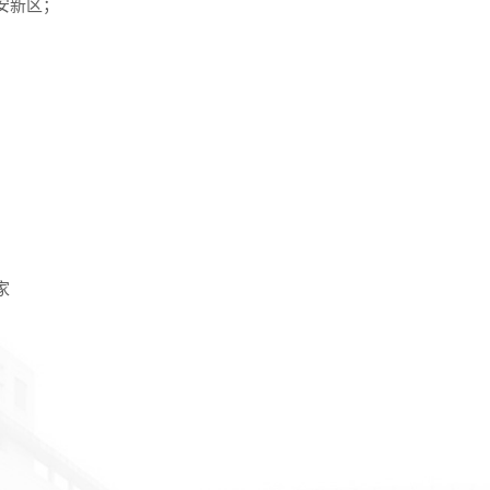
安新区；
；
家