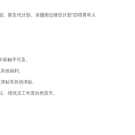
计划、新生代计划、关键岗位继任计划”四项青年人
。
年薪触手可及。
及其他福利。
原津贴等其他津贴。
位、绩优员工年度自然晋升。