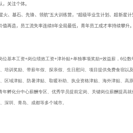
队，关注个体。
、星火、基石、先锋、领航”五大训练营，“超级毕业生计划、超新星
价值再造，员工流失率连续8年全局最低，青年员工成才率持续攀升
岗位基本工资+岗位绩效工资+津补贴+单独事项奖励+效益薪，6位数
、培训奖励、带薪年假、探亲假、生日慰问、项目提供免费食宿以
、区域津贴、防暑津贴、取暖补助、执业资格津贴、海外津贴、高
青年孵化分中心薪酬专区、优秀学员提前定岗、关键岗位薪酬提高就
、深圳、青岛、成都等多个城市。