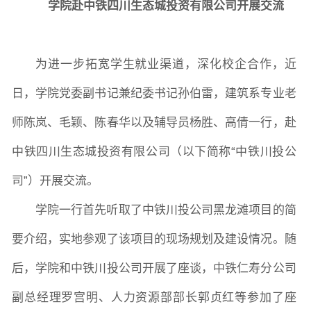
学院赴中铁四川生态城投资有限公司开展交流
院长致词
学院简介
现任领导
各系介绍
为进一步拓宽学生就业渠道，深化校企合作，
近
院党委
院行政
院工会
教授委员会
日，学院党委副书记兼纪委书记孙伯雷，建筑系专业老
师陈岚、毛颖、陈春华以及辅导员杨胜、高倩一行，赴
教学科研岗
行政管理岗
教学思政岗
实验教辅岗
中铁四川生态城投资有限公司（以下简称“中铁川投公
司”）开展交流。
本科教育
研究生教育
继续教育
学院一行首先听取了中铁川投公司黑龙滩项目的简
要介绍，实地参观了该项目的现场规划及建设情况。随
科研概况
学术动态
科研平台
科研办事流程
后，学院和中铁川投公司开展了座谈，中铁仁寿分公司
副总经理罗宫明、人力资源部部长郭贞红等参加了座