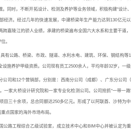
理。同时，不断开拓设计、检测及养护等业务领域，积极构建
“设计
部经济。经过几年的快速发展，中建桥梁年生产能力达到130亿元
两跨嘉陵江的骄人业绩，承建的桥梁遍布全国六大水系和主要干道，直
7位。
全，具有公路、桥梁、市政、隧道、水利水电、建筑、环保、钢结构等
设施养护甲级资质。公司现有员工2500余人，平均年龄32岁，一级
分公司和
12个营销部，分别是：西南分公司（成都）、广东分公司
，一家大桥设计研究院和一家专业化检测公司。公司抢抓“一带一路”
项目三十余项，总合同额达250多亿元。形成了以阿联酋、沙特为
线重点国家的海外市场布局。
国公路工程综合乙级试验室，成立技术中心和
BIM中心并被认定为