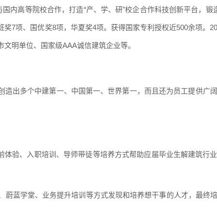
与国内高等院校合作，打造“产、学、研”校企合作科技创新平台，锻
鲁班奖7项、国优奖8项，华夏奖4项。获得国家专利授权近500余项。
市文明单位、国家级AAA诚信建筑企业等。
创造出多个中建第一、中国第一、世界第一，而且还为员工提供广
入职前体验、入职培训、导师带徒等培养方式帮助应届毕业生解建筑行
养、蔚蓝学堂、业务提升培训等方式发现和培养想干事的人才，最终