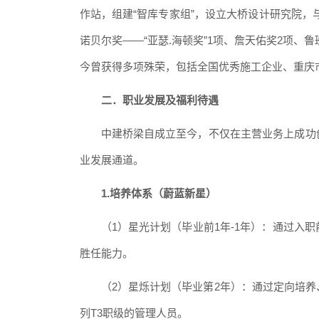
作站，组建“智库专家组”，设立大桥设计研究院，
诺贝尔奖——“亚瑟.海顿奖”1项、詹天佑奖2项、
今曾获得多项殊荣，包括全国优秀施工企业、重庆
二
．
职业发展及福利待遇
中建桥梁自成立至今，不仅在主营业务上成功
业发展通道。
1.培养体系（蔚蓝新星）
（
1）星光计划（毕业前1年-1年）：通过
胜任能力。
（
2）星烁计划（毕业第2年）：通过定向培
列T3职级的管理人员。