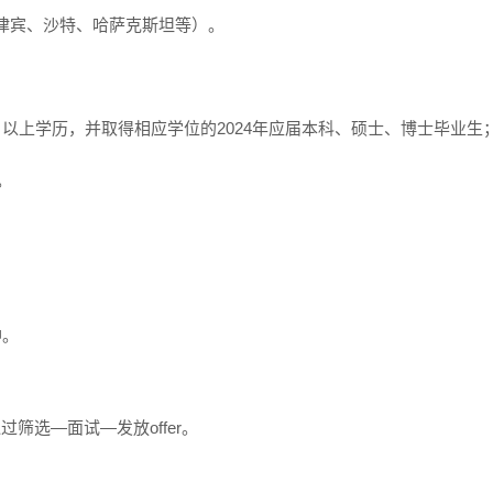
律宾、沙特、哈萨克斯坦等）。
上学历，并取得相应学位的2024年应届本科、硕士、博士毕业生；2
。
。
神。
过筛选—面试—发放offer。