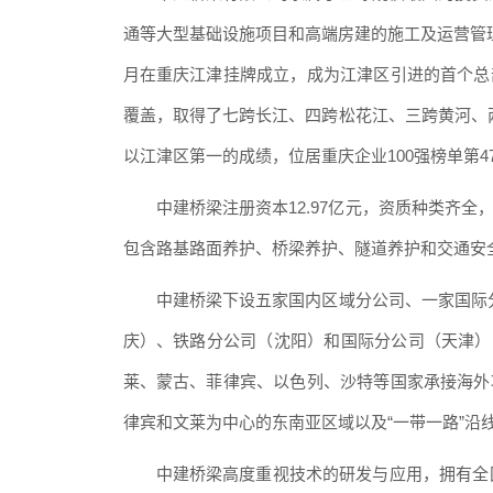
通等大型基础设施项目和高端房建的施工及运营管
月在重庆江津挂牌成立，成为江津区引进的首个总
覆盖，取得了七跨长江、四跨松花江、三跨黄河、
以江津区第一的成绩，位居重庆企业100强榜单第4
中建桥梁注册资本
12.97亿元，资质种类齐
包含路基路面养护、桥梁养护、隧道养护和交通安全
中建桥梁下设五家国内区域分公司、一家国际
庆）、铁路分公司（沈阳）和国际分公司（天津）
莱、蒙古、菲律宾、以色列、沙特等国家承接海外
律宾和文莱为中心的东南亚区域以及“一带一路”沿
中建桥梁高度重视技术的研发与应用，拥有全