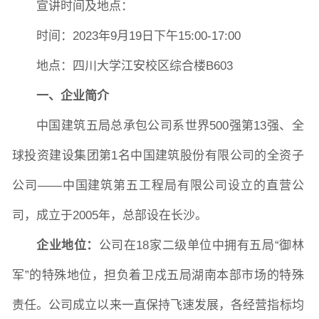
宣讲时间及地点：
时间：
2023年9月1
9
日下午
1
5
:00-1
7
:00
地点：四川大学江安校区
综合楼
B603
一、企业简介
中国建筑五局总承包公司系世界
500强第13强、全
球投资建设集团第1名中国建筑股份有限公司的全资子
公司——中国建筑第五工程局有限公司设立的直营公
图片新闻
司，成立于2005年，总部设在长沙。
企业地位：
公司在
18家二级单位中拥有五局“御林
院长致词
学院简介
现任领导
各系介绍
军”的特殊地位，担负着卫戍五局湖南本部市场的特殊
责任。公司成立以来一直保持飞速发展，各经营指标均
院党委
院行政
院工会
教授委员会