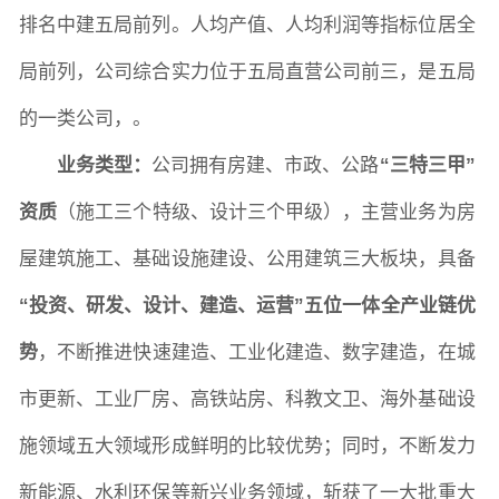
排名中建五局前列。人均产值、人均利润等指标位居全
局前列，公司综合实力位于五局直营公司前三，是五局
教学科研岗
行政管理岗
教学思政岗
实验教辅岗
的一类公司，。
业务类型：
公司拥有房建、市政、公路
“三特三甲”
本科教育
研究生教育
继续教育
资质
（施工三个特级、设计三个甲级），主营业务为房
屋建筑施工、基础设施建设、公用建筑三大板块，具备
科研概况
学术动态
科研平台
科研办事流程
“投资、研发、设计、建造、运营”五位一体全产业链优
势
，不断推进快速建造、工业化建造、数字建造，在城
学生活动
创业就业
奖助学金
市更新、工业厂房、高铁站房、科教文卫、海外基础设
施领域五大领域形成鲜明的比较优势；同时，不断发力
新能源、水利环保等新兴业务领域，斩获了一大批重大
常用办公电话
办事流程
材料下载